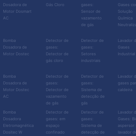
Dosadora de
Gás Cloro
gases:
Gases c
partículas extremamente
Motor Dosmart
Sensor de
Solução
tóxicas para os seres
AC
vazamento
Química
humanos.
de gás
Neutraliz
Além de cancerígenas,
Bomba
Detector de
Detector de
Lavador 
Dosadora de
gases:
gases:
Gases
alguns gases podem causar
Motor Dostec
Detector de
Setores
Industrial
alergias e outros problemas
gás cloro
industriais
de saúde. Há também a
questão ambiental, já que
Bomba
Detector de
Detector de
Lavador 
os gases são poluentes.
Dosadora de
gases:
gases:
gases pa
Motor Dostec
Detector de
Sistema de
caldeira
Por fim, não podemos
AC
vazamento
detecção de
deixar de citar a questão de
de gás
gás
legislação. Atualmente
Bomba
Detector de
Detector de
Lavador 
existem inúmeras regras,
Dosadora
gases: em
gases:
Gases: Bi
normas e leis que regem
Eletromagnética
espaço
Sistema de
aspersor 
Dositec W
confinado
detecção de
lavador d
essa questão. E os