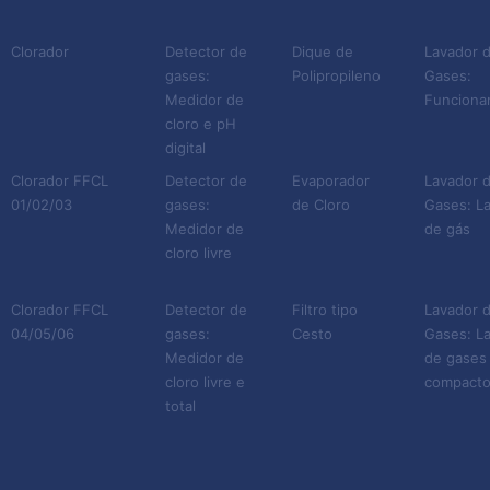
a atração entre as gotículas
de lavagem e as partículas
Clorador
Detector de
Dique de
Lavador 
poluentes;
gases:
Polipropileno
Gases:
Medidor de
Funciona
cloro e pH
Impactação: os poluentes
digital
são fixados por impacto em
Clorador FFCL
Detector de
Evaporador
Lavador 
uma superfície molhada;
01/02/03
gases:
de Cloro
Gases: L
Absorção: nessa etapa, os
Medidor de
de gás
poluentes são incorporados
cloro livre
pelo efluente presente
Clorador FFCL
Detector de
Filtro tipo
Lavador 
dentro do equipamento. Há
04/05/06
gases:
Cesto
Gases: L
uma transferência de
Medidor de
de gases
massa, onde os poluentes
cloro livre e
compact
deixam o estado gasoso e
total
passam para o estado
líquido.