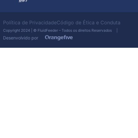
de gases industriais são
equipamentos dinâmicos e
desenvolvidos de acordo
Política de Privacidade
Código de Ética e Conduta
com as necessidades de
Copyright 2024 | © FluidFeeder – Todos os direitos Reservados |
cada indústria.
Desenvolvido por
O mais importante é você
saber que um lavador de
gás funciona de forma
relativamente simples. Além
de ser fácil de instalar, sua
manutenção é barata e ele
fará toda a diferença para a
sua empresa.
Converse com a equipe da
Fluid Feeder