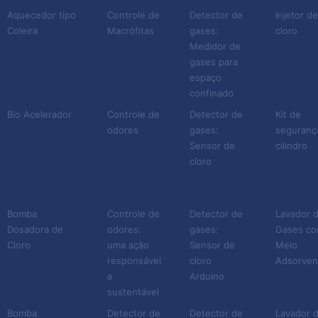
contaminantes dos gases. E
Aquecedor tipo
Controle de
Detector de
Injetor d
Coleira
Macrófitas
gases:
cloro
isso é feito com o auxílio
Medidor de
de outras substâncias, que
gases para
podem ser líquidas ou
espaço
sólidas. Além de reagentes
confinado
específicos de acordo com
Bio Acelerador
Controle de
Detector de
Kit de
odores
gases:
seguranç
o tipo de gás gerado pela
Sensor de
cilindro
indústria específica.
cloro
Todo esse processo de
lavagem de gases é de
Bomba
Controle de
Detector de
Lavador 
Dosadora de
odores:
gases:
Gases c
extrema importância para
Cloro
uma ação
Sensor de
Meio
alguns setores industriais.
responsável
cloro
Adsorven
Primeiramente, por questão
e
Arduino
da saúde. Muitos gases são
sustentável
prejudiciais, pois contêm
Bomba
Detector de
Detector de
Lavador 