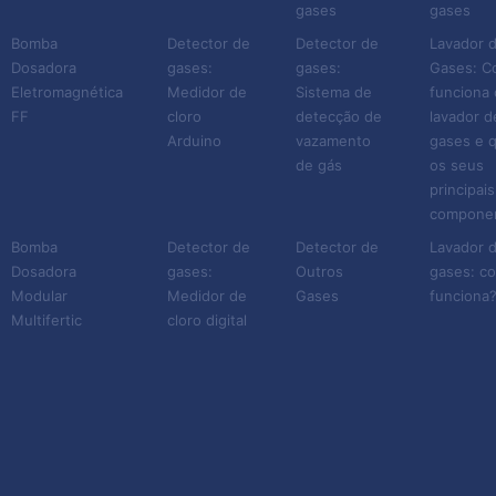
gases
gases
lavadores de gases
Bomba
Detector de
Detector de
Lavador 
industriais contribuem para
Dosadora
gases:
gases:
Gases: 
que a sua empresa esteja
Eletromagnética
Medidor de
Sistema de
funciona 
em dia com essas
FF
cloro
detecção de
lavador d
Arduino
vazamento
gases e q
obrigações.
de gás
os seus
principais
Mais informações sobre
compone
esse equipamento
Bomba
Detector de
Detector de
Lavador 
Dosadora
gases:
Outros
gases: c
Existem vários tipos
Modular
Medidor de
Gases
funciona
lavadores de gases
Multifertic
cloro digital
industriais. De maneira
geral, eles funcionam por
meio de três princípios
básicos:
Coesão: força que vai fazer