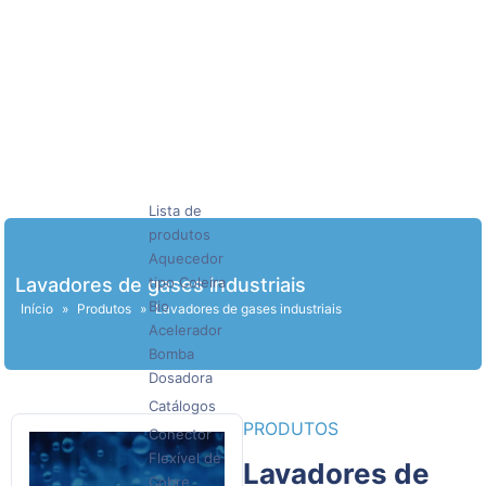
Lista de
produtos
Aquecedor
Lavadores de gases industriais
tipo Coleira
Bio
Início
»
Produtos
»
Lavadores de gases industriais
Acelerador
Bomba
Dosadora
Catálogos
PRODUTOS
Conector
Flexível de
Lavadores de
Cobre