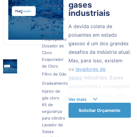
gases
Controle de
industriais
Algas
Detector de
Gás
A devida coleta de
Dique de
poluentes em estado
Polipropileno
gasoso é um dos grandes
Dosador de
desafios da indústria atual.
Cloro
Evaporador
Mas, para isso, existem
de Cloro
os
lavadores de
Filtro de Gás
gases
industriais. Esses
Gradeamento
equipamentos conseguem
Injetor de
coletar e processar esse
gás cloro
Ver mais
tipo de substância de forma
Kit de
Solicitar Orçamento
segurança
eficiente, visando a correta
para cilindro
eliminação deles no meio
Lavador de
ambiente.
Gases