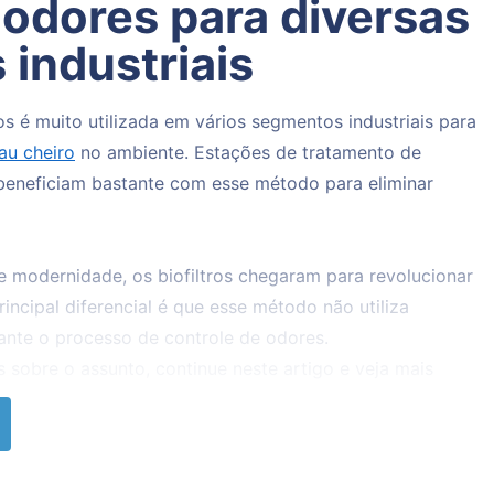
 odores para diversas
 industriais
os é muito utilizada em vários segmentos industriais para
au cheiro
no ambiente. Estações de tratamento de
beneficiam bastante com esse método para eliminar
 e modernidade, os biofiltros chegaram para revolucionar
rincipal diferencial é que esse método não utiliza
ante o processo de controle de odores.
 sobre o assunto, continue neste artigo e veja mais
 biofiltros para eliminação de odores