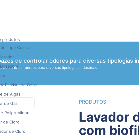
e produtos
or tipo Coleira
lerador
azes de controlar odores para diversas tipologias in
Dosadora
 de controlar odores para diversas tipologias industriais
gos
r Flexível de Cobre
e de Algas
PRODUTOS
or de Gás
Lavador de Odores: Tecnologia
e Polipropileno
r de Cloro
com biofi
ador de Cloro