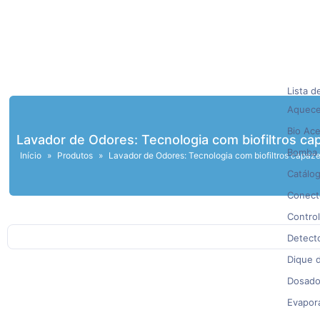
Lista d
Aqueced
Bio Ace
Lavador de Odores: Tecnologia com biofiltros cap
Bomba 
Início
»
Produtos
»
Lavador de Odores: Tecnologia com biofiltros capazes
Catálo
Conecto
Control
Detect
Dique d
Dosado
Evapor