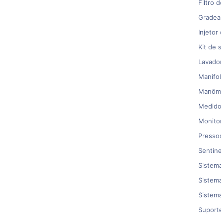
Filtro 
Grade
Injetor
Kit de 
Lavado
Manifol
Manôme
Medido
Monito
Pressos
Sentine
Sistem
Sistem
Sistem
Suporte