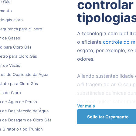
controlar
de Gás
amento
tipologias
 de gás cloro
segurança para cilindro
A tecnologia com biofiltr
r de Gases
o eficiente
controle do m
d para Cloro Gás
esgoto, por exemplo, se 
tro para Cloro Gás
odores.
r de Vazão
res de Qualidade da Água
Aliando sustentabilidade
tato para Cloro Gás
a filtragem do ar. O seu p
substâncias químicas dur
la de Cloro
Se você quiser saber mais
a de Água de Reuso
Ver mais
informações.
a de Desinfecção de Água
Solicitar Orçamento
a de Dosagem de Cloro Gás
Conheça a tecnologia com
 Giratório tipo Trunion