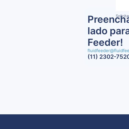
Preencha
Solicit
lado para
Feeder!
fluidfeeder@fluidfe
(11) 2302-752