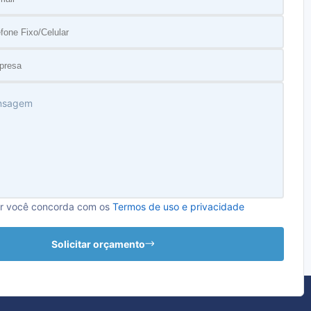
optar pela biofiltragem na indústria e estações de
imeiramente temos a questão custo-benefício. Os demais
ientes, mas utilizam substâncias e aditivos químicos, o que
ão são utilizadas soluções químicas e, por isso, o
arato (mas não menos eficiente).
stâncias químicas, sabemos que elas de alguma forma
e. Dessa forma, o método de biofiltragem é 100%
ar você concorda com os
Termos de uso e privacidade
bui com a natureza, especialmente com a área onde a
 localizada.
Solicitar orçamento
ito à qualidade de vida e bem-estar dos colaboradores.
nais não precisarão entrar em contato com substâncias