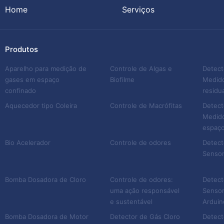
Home
Serviços
Produtos
Aparelho para medição de
Controle de Algas e
Detect
gases em espaço
Biofilme
Medido
confinado
residua
Aquecedor tipo Coleira
Controle de Macrófitas
Detect
Medido
espaço
Bio Acelerador
Controle de odores
Detect
Sensor
Bomba Dosadora de Cloro
Controle de odores:
Detect
uma ação responsável
Sensor
e sustentável
Arduin
Bomba Dosadora de Motor
Detector de Gás Cloro
Detect