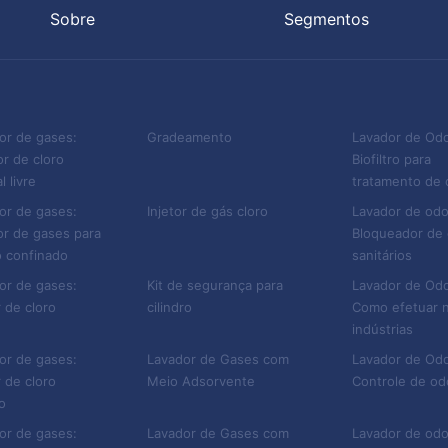
químicas.
Sobre
Segmentos
Com isso, em suma, os be
Mais sustentabilidade;
or de gases:
Gradeamento
Lavador de Od
Maior segurança para a in
r de cloro
Biofiltro para
Menor custo de operação
l livre
tratamento de
or de gases:
Injetor de gás cloro
Lavador de odo
Aplicações dos biofiltros
r de gases para
Bloqueador de
 confinado
sanitários
A biofiltragem pode ser u
or de gases:
Kit de segurança para
Lavador de Od
exemplos de utilização 
 de cloro
cilindro
Como efetuar 
indústrias
Estações de tratamento d
or de gases:
Lavador de Gases com
Lavador de Od
Tratamento de águas resi
 de cloro
Meio Adsorvente
Controle de od
o
Remoção de cromo hexav
or de gases:
Lavador de Gases com
Lavador de odo
Tratamento de gases tóxi