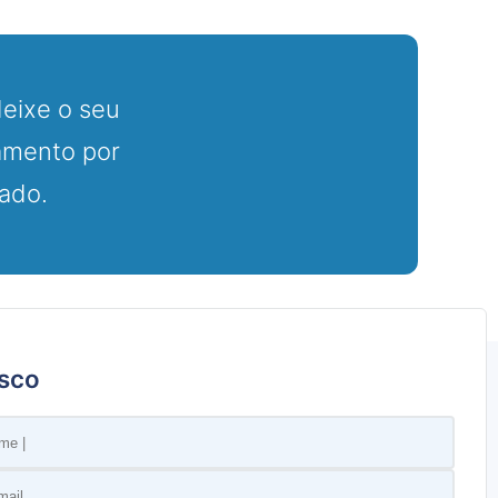
ados no método chamado biofiltração para o devido
liminação do mau cheiro
. O processo consiste na
ismos que conseguem remover os elementos poluentes do
deixe o seu
iro.
amento por
am imobilizados e o crescimento deles é controlado,
zado.
iciência do sistema. Em suma, um biofiltro consegue
 ar utilizando apenas agentes biológicos, sem elementos
 o uso de microrganismos específicos dependendo das
ustrial. Por isso é de suma importância a assistência de
sco
nesse assunto. Isso ajuda a garantir o melhor em termos
ros.
ltros
?