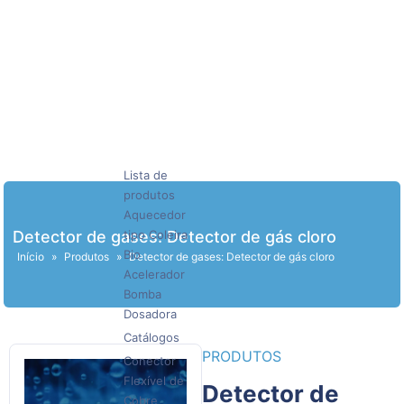
Lista de
produtos
Aquecedor
Detector de gases: Detector de gás cloro
tipo Coleira
Bio
Início
»
Produtos
»
Detector de gases: Detector de gás cloro
Acelerador
Bomba
Dosadora
Catálogos
PRODUTOS
Conector
Flexível de
Detector de
Cobre