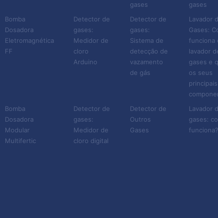
sintomas como:
gases
gases
Bomba
Detector de
Detector de
Lavador 
Irritação nos olhos, nariz e
Dosadora
gases:
gases:
Gases: 
Eletromagnética
Medidor de
Sistema de
funciona 
boca;
FF
cloro
detecção de
lavador d
Dores de cabeça intensa;
Arduino
vazamento
gases e q
Queimaduras na pele;
de gás
os seus
principais
Lacrimejamento e tosse;
compone
Infecção no trato
Bomba
Detector de
Detector de
Lavador 
respiratório, que pode ser
Dosadora
gases:
Outros
gases: c
fatal.
Modular
Medidor de
Gases
funciona
Multifertic
cloro digital
Por esse motivo, o detector
de gás cloro é uma
necessidade para empresas
que trabalham com essa
substância. E claro, vale