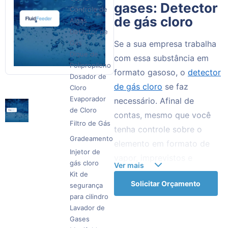
gases: Detector
Controle de
de gás cloro
Algas
Detector de
Gás
Se a sua empresa trabalha
Dique de
com essa substância em
Polipropileno
formato gasoso, o
detector
Dosador de
de gás cloro
se faz
Cloro
Evaporador
necessário. Afinal de
de Cloro
contas, mesmo que você
Filtro de Gás
tenha controle sobre o
Gradeamento
elemento em formato de
Injetor de
vapor, imprevistos e
gás cloro
Ver mais
acidentes como
Kit de
Solicitar Orçamento
segurança
vazamentos podem
para cilindro
acontecer.
Lavador de
Gases