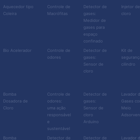
Aquecedor tipo
Controle de
Detector de
Injetor d
Coleira
Macrófitas
gases:
cloro
Isso resulta em maior
Medidor de
segurança, eficiência e
gases para
qualidade no trabalho de
espaço
sua empresa. Primeiro
confinado
porque seus colaboradores
Bio Acelerador
Controle de
Detector de
Kit de
odores
gases:
seguranç
ficam devidamente
Sensor de
cilindro
protegidos para fazer seu
cloro
trabalho. Além disso, é
possível evitar a
proliferação desse gás na
Bomba
Controle de
Detector de
Lavador 
Dosadora de
odores:
gases:
Gases c
atmosfera eliminando
Cloro
uma ação
Sensor de
Meio
qualquer possibilidade de
responsável
cloro
Adsorven
poluição. Por fim, as demais
e
Arduino
pessoas e animais do
sustentável
entorno da empresa
Bomba
Detector de
Detector de
Lavador 