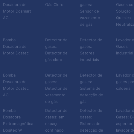
Dosadora de
Gás Cloro
gases:
Gases c
também ficam seguros.
Motor Dosmart
Sensor de
Solução
AC
vazamento
Química
Informações importantes
de gás
Neutraliz
sobre o gás cloro
Bomba
Detector de
Detector de
Lavador 
De aparência esverdeada e
Dosadora de
gases:
gases:
Gases
odor forte, o gás cloro não
Motor Dostec
Detector de
Setores
Industrial
gás cloro
industriais
é apenas poluente.
Concentrações mais
Bomba
Detector de
Detector de
Lavador 
elevadas desse elemento
Dosadora de
gases:
gases:
gases pa
podem ser potencialmente
Motor Dostec
Detector de
Sistema de
caldeira
fatais para pessoas e
AC
vazamento
detecção de
de gás
gás
animais. Na medida em que
uma pessoa se expõe
Bomba
Detector de
Detector de
Lavador 
Dosadora
gases: em
gases:
Gases: Bi
excessivamente a essa
Eletromagnética
espaço
Sistema de
aspersor 
substância, pode ter
Dositec W
confinado
detecção de
lavador d