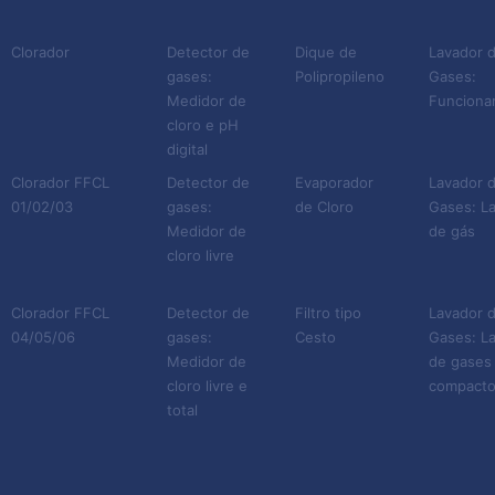
lembrar que na medida em
que ela é eliminada no meio
Clorador
Detector de
Dique de
Lavador 
ambiente, contamina o ar e
gases:
Polipropileno
Gases:
traz problemas
Medidor de
Funciona
cloro e pH
significativos para a fauna e
digital
flora.
Clorador FFCL
Detector de
Evaporador
Lavador 
01/02/03
gases:
de Cloro
Gases: L
Ciente desses riscos, a
Medidor de
de gás
Fluid Feeder oferece uma
cloro livre
solução adequada para
Clorador FFCL
Detector de
Filtro tipo
Lavador 
evitar esses problemas.
04/05/06
gases:
Cesto
Gases: L
Com o seu detector de gás
Medidor de
de gases
cloro, você conta com um
cloro livre e
compact
dispositivo inteligente e
total
efetivo para o devido
controle desse elemento. E