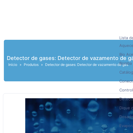
Lista d
Aqueced
Bio Ace
Detector de gases: Detector de vazamento de g
Bomba 
Início
»
Produtos
»
Detector de gases: Detector de vazamento de gás
Catálo
Conecto
Control
Detect
Dique d
Dosado
Evapor