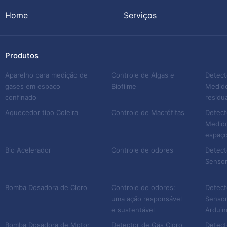
Home
Serviços
Produtos
Aparelho para medição de
Controle de Algas e
Detect
gases em espaço
Biofilme
Medido
confinado
residua
Aquecedor tipo Coleira
Controle de Macrófitas
Detect
Medido
espaço
Bio Acelerador
Controle de odores
Detect
Sensor
Bomba Dosadora de Cloro
Controle de odores:
Detect
uma ação responsável
Sensor
e sustentável
Arduin
Bomba Dosadora de Motor
Detector de Gás Cloro
Detect