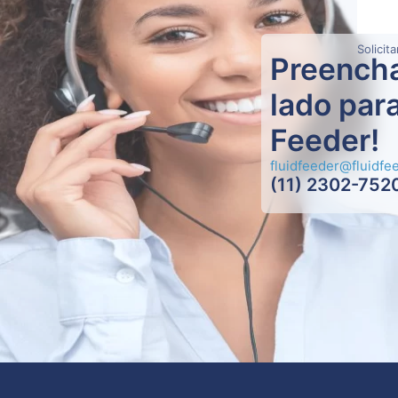
Solicit
Preencha
lado para
Feeder!
fluidfeeder@fluidfe
(11) 2302-752