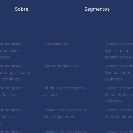
Obviamente as questões 
Sobre
Segmentos
fica em evidência quand
destacamos a questão da
prejudicam a saúde dos t
or de gases:
Gradeamento
Lavador de Od
Então, contar com um de
r de cloro
Biofiltro para
l livre
tratamento de
para a indústria. E esse
or de gases:
Injetor de gás cloro
Lavador de odo
grande estrutura para a 
r de gases para
Bloqueador de
 confinado
sanitários
Detector de gás da Fluid
or de gases:
Kit de segurança para
Lavador de Od
 de cloro
cilindro
Como efetuar 
A Fluid Feeder é uma em
indústrias
em ambientes industriais
or de gases:
Lavador de Gases com
Lavador de Od
ambiente.
 de cloro
Meio Adsorvente
Controle de od
o
Por isso, contamos com 
or de gases:
Lavador de Gases com
Lavador de odo