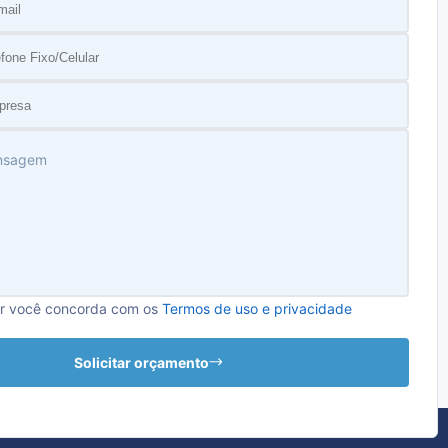
relho conta com sensores capazes de identificar a
s à saúde. Desse modo, os sensores emitem sinais que
 gases no ar. Esses sinais podem ser luminosos e/ou
 haja dúvidas em relação ao aviso emitido.
o lugar
detector de vazamento de gás
é o grande diferencial
De funcionamento relativamente simples, seu custo é
 benefícios que ele proporciona.
ar você concorda com os
Termos de uso e privacidade
onsabilidade da empresa oferecer total segurança aos
Solicitar orçamento
xercício das atividades. Mas, nesse caso, podemos ir
de gás promove a segurança e bem-estar de todo o
s arredores (vizinhança) da empresa.