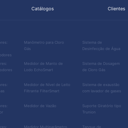
envolvendo a prevenção de incêndios e de explosões
Catálogos
Clientes
o falamos em detecção de gases. Mas também
 inalação. Muitos gases são extremamente tóxicos e
rabalhadores ao serem inalados.
ores:
Manômetro para Cloro
Sistema de
tector de vazamento de gases traz apenas benefícios
Gás
Desinfecção de Água
 odores
 equipamento não ocupa muito espaço e não exige uma
res:
Medidor de Manto de
Sistema de Dosagem
sua operacionalidade.
 odores
Lodo EchoSmart
de Cloro Gás
 Feeder
ores:
Medidor de Nível de Leito
Sistema de exaustão
nas
Filtrante FilterSmart
com lavador de gases
presa que está empenhada em oferecer mais segurança
. Visando a saúde das pessoas e a preservação do meio
ores:
Medidor de Vazão
Suporte Giratório tipo
or
Trunion
um detector de vazamento de gás exclusivo para as mais
res:
Medidor Multiparâmetro
Tanque de