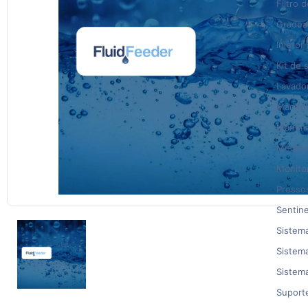
Filtro 
Grade
Injetor
Kit de 
Lavado
Manifol
Manôme
Medido
Monito
Pressos
Sentine
Sistem
Sistem
Sistem
Suporte