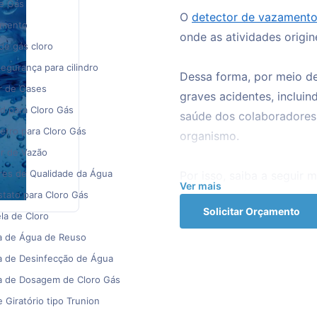
de Gás
O
detector de vazamento
amento
onde as atividades origi
 de gás cloro
segurança para cilindro
Dessa forma, por meio de
r de Gases
graves acidentes, inclui
d para Cloro Gás
saúde dos colaboradores,
tro para Cloro Gás
organismo.
r de Vazão
res de Qualidade da Água
Por isso, saiba a seguir
Ver mais
Saiba também como a Flu
tato para Cloro Gás
Solicitar Orçamento
la de Cloro
Como é utilizado um det
a de Água de Reuso
a de Desinfecção de Água
Esse equipamento pode se
a de Dosagem de Cloro Gás
residencial. Nesse último
 Giratório tipo Trunion
de gases como o GLP ou 