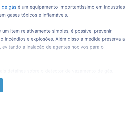
 de gás
é um equipamento importantíssimo em indústrias
nem gases tóxicos e inflamáveis.
 um item relativamente simples, é possível prevenir
ndo incêndios e explosões. Além disso a medida preserva a
 evitando a inalação de agentes nocivos para o
 mais detalhes sobre o detector de vazamento de gás.
id Feeder pode te ajudar nesse departamento.
ector de vazamento de gás?
r utilizado tanto no setor industrial como no ramo
 caso, sua função principal será a de detectar vazamentos
o GN (gás natural).