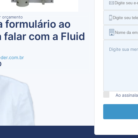
Em ambos os casos, o apa
ar orçamento
 formulário ao
presença de gases nocivo
indicam a incidência dos
 falar com a Fluid
sonoros, de modo que não
A segurança em primeir
eder.com.br
0
O custo-benefício de um
desse tipo de aparelho. 
baixo em comparação aos
Ao assinal
Afinal de contas, é resp
colaboradores no pleno e
mais além. Um detector 
ambiente industrial e do