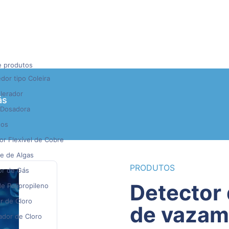
e produtos
or tipo Coleira
lerador
ás
Dosadora
gos
r Flexível de Cobre
e de Algas
PRODUTOS
or de Gás
Detector de gases: Detector
e Polipropileno
r de Cloro
de vazam
ador de Cloro