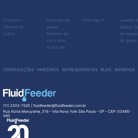
Conector
Detector de
Filtro tipo Y
Lavador 
Flexível de
gases:
Gases: T
Cobre
Medidor de
de lavado
cloro livre,
de gases
total e ph
CERTIFICAÇÕES
PARCEIROS
REPRESENTANTES
BLOG
IMPRENSA
(11) 2302-7520
|
fluidfeeder@fluidfeeder.com.br
Rua Alzira Maruyama, 316 – Vila Nova York São Paulo – SP – CEP: 03480-
060