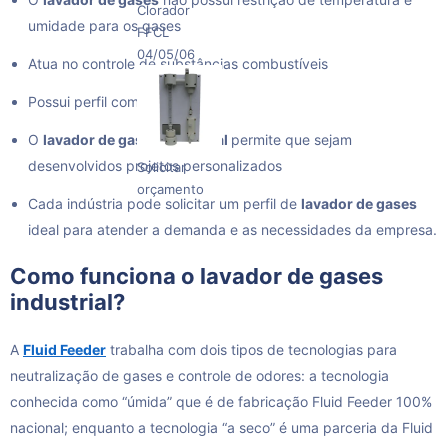
Clorador
umidade para os gases
FFCL
04/05/06
Atua no controle de substâncias combustíveis
Possui perfil compacto
O
lavador de gases industrial
permite que sejam
desenvolvidos projetos personalizados
Solicitar
orçamento
Cada indústria pode solicitar um perfil de
lavador de gases
ideal para atender a demanda e as necessidades da empresa.
Como funciona o lavador de gases
industrial?
A
Fluid Feeder
trabalha com dois tipos de tecnologias para
neutralização de gases e controle de odores: a tecnologia
conhecida como “úmida” que é de fabricação Fluid Feeder 100%
nacional; enquanto a tecnologia “a seco” é uma parceria da Fluid