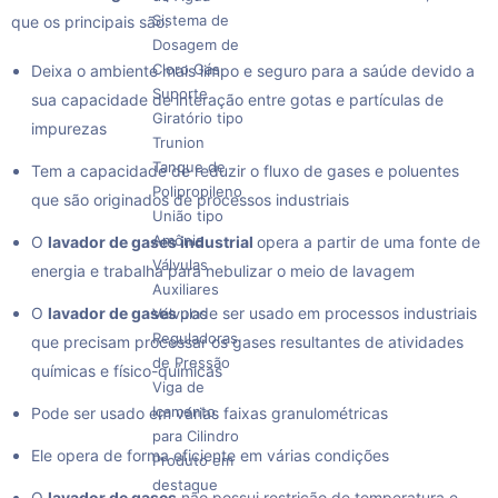
Sistema de
que os principais são:
Dosagem de
Cloro Gás
Deixa o ambiente mais limpo e seguro para a saúde devido a
Suporte
sua capacidade de interação entre gotas e partículas de
Giratório tipo
impurezas
Trunion
Tanque de
Tem a capacidade de reduzir o fluxo de gases e poluentes
Polipropileno
que são originados de processos industriais
União tipo
Amônia
O
lavador de gases industrial
opera a partir de uma fonte de
Válvulas
energia e trabalha para nebulizar o meio de lavagem
Auxiliares
O
lavador de gases
pode ser usado em processos industriais
Válvulas
Reguladoras
que precisam processar os gases resultantes de atividades
de Pressão
químicas e físico-químicas
Viga de
Içamento
Pode ser usado em várias faixas granulométricas
para Cilindro
Ele opera de forma eficiente em várias condições
Produto em
destaque
O
lavador de gases
não possui restrição de temperatura e