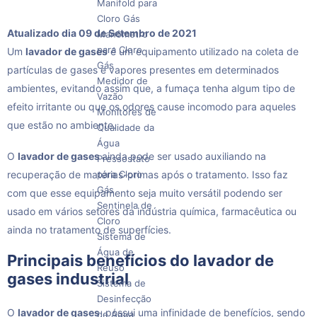
Manifold para
Cloro Gás
Atualizado dia 09 de Setembro de 2021
Manômetro
para Cloro
Um
lavador de gases
é um equipamento utilizado na coleta de
Gás
partículas de gases e vapores presentes em determinados
Medidor de
ambientes, evitando assim que, a fumaça tenha algum tipo de
Vazão
efeito irritante ou que os odores cause incomodo para aqueles
Monitores de
que estão no ambiente.
Qualidade da
Água
O
lavador de gases
ainda pode ser usado auxiliando na
Pressostato
recuperação de matérias-primas após o tratamento. Isso faz
para Cloro
Gás
com que esse equipamento seja muito versátil podendo ser
Sentinela de
usado em vários setores da indústria química, farmacêutica ou
Cloro
ainda no tratamento de superfícies.
Sistema de
Água de
Principais benefícios do lavador de
Reuso
gases industrial
Sistema de
Desinfecção
O
lavador de gases
possui uma infinidade de benefícios, sendo
de Água