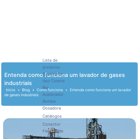
Lista de
produtos
Aquecedor
Entenda como funciona um lavador de gases
tipo Coleira
industriais
Bio
Início
»
Blog
»
Como funciona
»
Entenda como funciona um lavador
Acelerador
de gases industriais
Bomba
Dosadora
Catálogos
Conector
Flexível de
Cobre