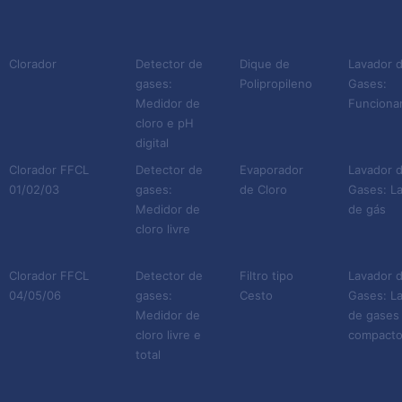
Clorador
Detector de
Dique de
Lavador 
gases:
Polipropileno
Gases:
Medidor de
Funciona
cloro e pH
digital
Clorador FFCL
Detector de
Evaporador
Lavador 
01/02/03
gases:
de Cloro
Gases: L
Medidor de
de gás
cloro livre
Clorador FFCL
Detector de
Filtro tipo
Lavador 
04/05/06
gases:
Cesto
Gases: L
Medidor de
de gases
cloro livre e
compact
total