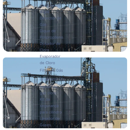
Controle de
Algas
Detector de
Gás
Dique de
Polipropileno
Dosador de
Cloro
Evaporador
de Cloro
Filtro de Gás
Gradeamento
Injetor de
gás cloro
Kit de
segurança
para cilindro
Lavador de
Gases