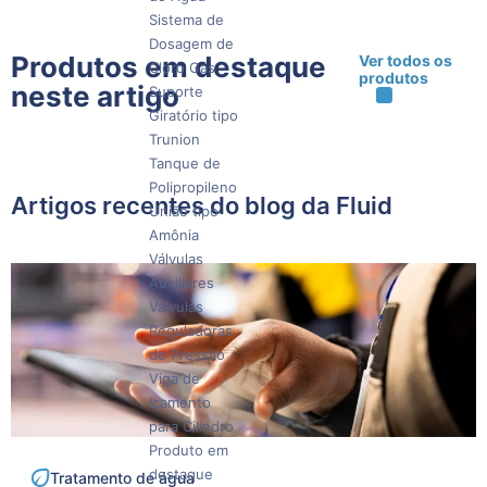
Sistema de
Dosagem de
Produtos em destaque
Ver todos os
Cloro Gás
produtos
neste artigo
Suporte
Giratório tipo
Trunion
Tanque de
Polipropileno
Artigos recentes do blog da Fluid
União tipo
Amônia
Válvulas
Auxiliares
Válvulas
Reguladoras
de Pressão
Viga de
Içamento
para Cilindro
Produto em
destaque
Tratamento de água