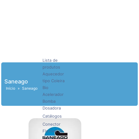
Lista de
produtos
Aquecedor
Saneago
tipo Coleira
Bio
Início
»
Saneago
Acelerador
Bomba
Dosadora
Catálogos
Conector
Flexível de
Cobre