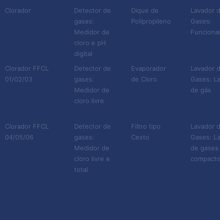
Clorador
Detector de
Dique de
Lavador 
gases:
Polipropileno
Gases:
Medidor de
Funciona
cloro e pH
digital
Clorador FFCL
Detector de
Evaporador
Lavador 
01/02/03
gases:
de Cloro
Gases: L
Medidor de
de gás
cloro livre
Clorador FFCL
Detector de
Filtro tipo
Lavador 
04/05/06
gases:
Cesto
Gases: L
Medidor de
de gases
cloro livre e
compact
total