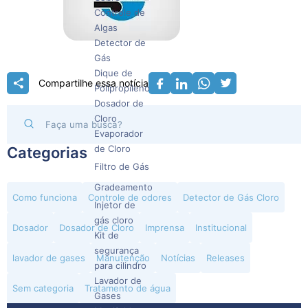
Controle de
Algas
Detector de
Gás
Dique de
Compartilhe essa notícia
Polipropileno
Dosador de
Cloro
Evaporador
de Cloro
Categorias
Filtro de Gás
Gradeamento
Como funciona
Controle de odores
Detector de Gás Cloro
Injetor de
gás cloro
Dosador
Dosador de Cloro
Imprensa
Institucional
Kit de
segurança
lavador de gases
Manutenção
Notícias
Releases
para cilindro
Lavador de
Sem categoria
Tratamento de água
Gases