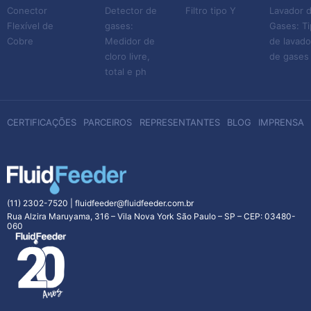
Conector
Detector de
Filtro tipo Y
Lavador 
Flexível de
gases:
Gases: T
Cobre
Medidor de
de lavado
cloro livre,
de gases
total e ph
CERTIFICAÇÕES
PARCEIROS
REPRESENTANTES
BLOG
IMPRENSA
(11) 2302-7520
|
fluidfeeder@fluidfeeder.com.br
Rua Alzira Maruyama, 316 – Vila Nova York São Paulo – SP – CEP: 03480-
060