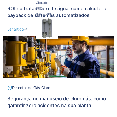
Clorador
ROI no tratamento de água: como calcular o
FFCL
04/05/06
payback de sistemas automatizados
Ler artigo
Solicitar
orçamento
Detector de Gás Cloro
Segurança no manuseio de cloro gás: como
garantir zero acidentes na sua planta