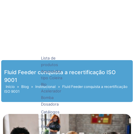
Lista de
produtos
Aquecedor
Fluid Feeder conquista a recertificação ISO
tipo Coleira
9001
Bio
Início
»
Blog
»
Institucional
»
Fluid Feeder conquista a recertificação
Acelerador
ISO 9001
Bomba
Dosadora
Catálogos
Conector
Flexível de
Cobre