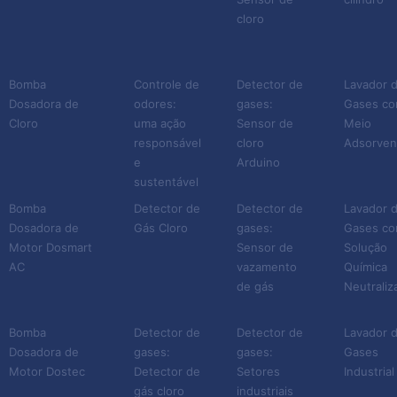
cloro
Bomba
Controle de
Detector de
Lavador 
Dosadora de
odores:
gases:
Gases c
Cloro
uma ação
Sensor de
Meio
responsável
cloro
Adsorven
e
Arduino
sustentável
Bomba
Detector de
Detector de
Lavador 
Dosadora de
Gás Cloro
gases:
Gases c
Motor Dosmart
Sensor de
Solução
AC
vazamento
Química
de gás
Neutraliz
Bomba
Detector de
Detector de
Lavador 
Dosadora de
gases:
gases:
Gases
Motor Dostec
Detector de
Setores
Industrial
gás cloro
industriais