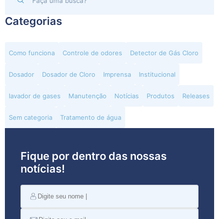
Categorias
Como funciona
Controle de odores
Detector de Gás Cloro
Dosador
Dosador de Cloro
Imprensa
Institucional
lavador de gases
Manutenção
Notícias
Produtos
Releases
Sem categoria
Tratamento de água
Fique por dentro das nossas
notícias!