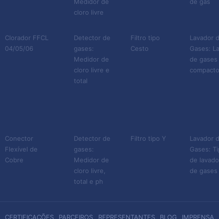
Medidor de
de gás
cloro livre
Clorador FFCL
Detector de
Filtro tipo
Lavador 
04/05/06
gases:
Cesto
Gases: L
Medidor de
de gases
cloro livre e
compact
total
Conector
Detector de
Filtro tipo Y
Lavador 
Flexível de
gases:
Gases: T
Cobre
Medidor de
de lavado
cloro livre,
de gases
total e ph
CERTIFICAÇÕES
PARCEIROS
REPRESENTANTES
BLOG
IMPRENSA