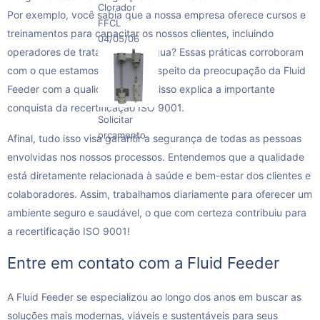
Clorador
Por exemplo, você sabia que a nossa empresa oferece cursos e
FFCL
treinamentos para capacitar os nossos clientes, incluindo
04/05/06
operadores de tratamento de água? Essas práticas corroboram
com o que estamos falando a respeito da preocupação da Fluid
Feeder com a qualidade. E tudo isso explica a importante
conquista da recertificação ISO 9001.
Solicitar
orçamento
Afinal, tudo isso visa garantir a segurança de todas as pessoas
envolvidas nos nossos processos. Entendemos que a qualidade
está diretamente relacionada à saúde e bem-estar dos clientes e
colaboradores. Assim, trabalhamos diariamente para oferecer um
ambiente seguro e saudável, o que com certeza contribuiu para
a recertificação ISO 9001!
Entre em contato com a Fluid Feeder
A Fluid Feeder se especializou ao longo dos anos em buscar as
soluções mais modernas, viáveis e sustentáveis para seus