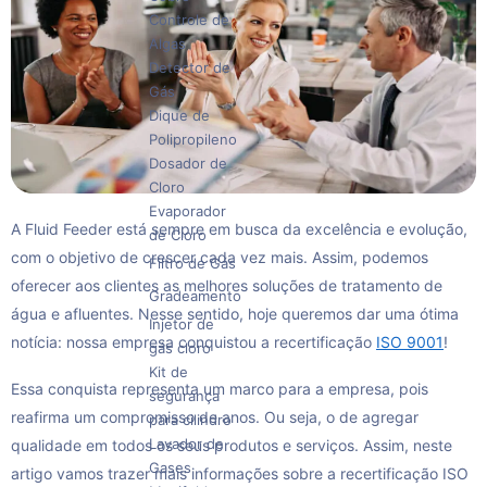
Controle de
Algas
Detector de
Gás
Dique de
Polipropileno
Dosador de
Cloro
Evaporador
A Fluid Feeder está sempre em busca da excelência e evolução,
de Cloro
com o objetivo de crescer cada vez mais. Assim, podemos
Filtro de Gás
oferecer aos clientes as melhores soluções de tratamento de
Gradeamento
água e afluentes. Nesse sentido, hoje queremos dar uma ótima
Injetor de
notícia: nossa empresa conquistou a recertificação
ISO 9001
!
gás cloro
Kit de
Essa conquista representa um marco para a empresa, pois
segurança
reafirma um compromisso de anos. Ou seja, o de agregar
para cilindro
Lavador de
qualidade em todos os seus produtos e serviços. Assim, neste
Gases
artigo vamos trazer mais informações sobre a recertificação ISO