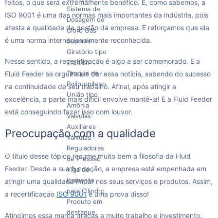
feitos, o que será extremamente benéfico. E, como sabemos, a
Sistema de
ISO 9001 é uma das normas mais importantes da indústria, pois
Dosagem de
atesta a qualidade da gestão da empresa. E reforçamos que ela
Cloro Gás
é uma norma internacionalmente reconhecida.
Suporte
Giratório tipo
Nesse sentido, a recertificação é algo a ser comemorado. E a
Trunion
Tanque de
Fluid Feeder se orgulha de dar essa notícia, sabendo do sucesso
Polipropileno
na continuidade de seu trabalho. Afinal, após atingir a
União tipo
excelência, a parte mais difícil envolve mantê-la! E a Fluid Feeder
Amônia
está conseguindo fazer isso com louvor.
Válvulas
Auxiliares
Preocupação com a qualidade
Válvulas
Reguladoras
O título desse tópico resume muito bem a filosofia da Fluid
de Pressão
Feeder. Desde a sua fundação, a empresa está empenhada em
Viga de
Içamento
atingir uma qualidade ímpar nos seus serviços e produtos. Assim,
para Cilindro
a recertificação
ISO 9001
é uma prova disso!
Produto em
destaque
Atingimos essa marca graças a muito trabalho e investimento.