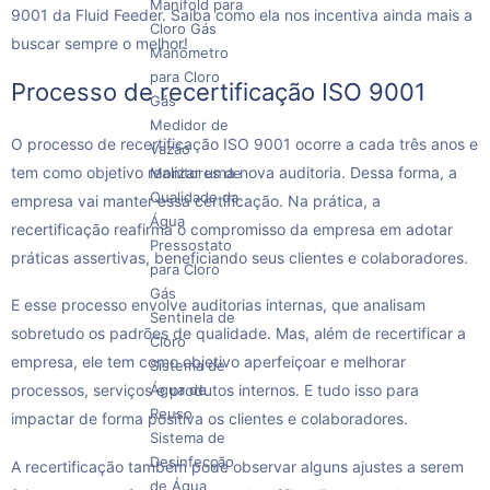
Manifold para
9001 da Fluid Feeder. Saiba como ela nos incentiva ainda mais a
Cloro Gás
buscar sempre o melhor!
Manômetro
para Cloro
Processo de recertificação ISO 9001
Gás
Medidor de
O processo de recertificação ISO 9001 ocorre a cada três anos e
Vazão
tem como objetivo realizar uma nova auditoria. Dessa forma, a
Monitores de
Qualidade da
empresa vai manter essa certificação. Na prática, a
Água
recertificação reafirma o compromisso da empresa em adotar
Pressostato
práticas assertivas, beneficiando seus clientes e colaboradores.
para Cloro
Gás
E esse processo envolve auditorias internas, que analisam
Sentinela de
sobretudo os padrões de qualidade. Mas, além de recertificar a
Cloro
empresa, ele tem como objetivo aperfeiçoar e melhorar
Sistema de
Água de
processos, serviços e produtos internos. E tudo isso para
Reuso
impactar de forma positiva os clientes e colaboradores.
Sistema de
Desinfecção
A recertificação também pode observar alguns ajustes a serem
de Água