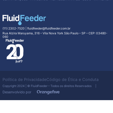
(11) 2302-7520
|
fluidfeeder@fluidfeeder.com.br
Rua Alzira Maruyama, 316 – Vila Nova York São Paulo – SP – CEP: 03480-
060
Política de Privacidade
Código de Ética e Conduta
Copyright 2024 | © FluidFeeder – Todos os direitos Reservados |
Desenvolvido por