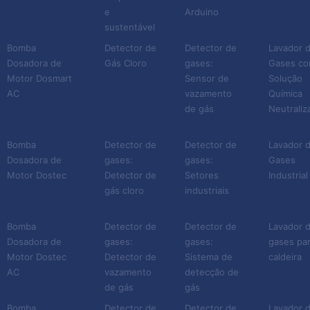
e
Arduino
sustentável
Bomba
Detector de
Detector de
Lavador 
Dosadora de
Gás Cloro
gases:
Gases c
Motor Dosmart
Sensor de
Solução
AC
vazamento
Química
de gás
Neutraliz
Bomba
Detector de
Detector de
Lavador 
Dosadora de
gases:
gases:
Gases
Motor Dostec
Detector de
Setores
Industrial
gás cloro
industriais
Bomba
Detector de
Detector de
Lavador 
Dosadora de
gases:
gases:
gases pa
Motor Dostec
Detector de
Sistema de
caldeira
AC
vazamento
detecção de
de gás
gás
Bomba
Detector de
Detector de
Lavador 