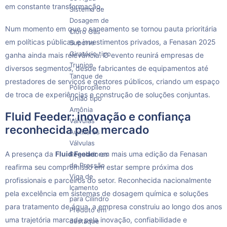
em constante transformação.
Sistema de
Dosagem de
Num momento em que o saneamento se tornou pauta prioritária
Cloro Gás
em políticas públicas e investimentos privados, a Fenasan 2025
Suporte
Giratório tipo
ganha ainda mais relevância. O evento reunirá empresas de
Trunion
diversos segmentos, desde fabricantes de equipamentos até
Tanque de
prestadores de serviços e gestores públicos, criando um espaço
Polipropileno
de troca de experiências e construção de soluções conjuntas.
União tipo
Amônia
Fluid Feeder: inovação e confiança
Válvulas
reconhecida pelo mercado
Auxiliares
Válvulas
A presença da
Fluid Feeder
em mais uma edição da Fenasan
Reguladoras
de Pressão
reafirma seu compromisso em estar sempre próxima dos
Viga de
profissionais e parceiros do setor. Reconhecida nacionalmente
Içamento
pela excelência em sistemas de dosagem química e soluções
para Cilindro
para tratamento de água, a empresa construiu ao longo dos anos
Produto em
uma trajetória marcada pela inovação, confiabilidade e
destaque