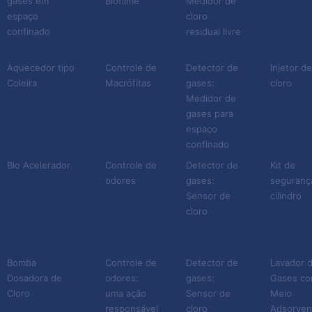
gases em
Biofilme
Medidor de
espaço
cloro
confinado
residual livre
Aquecedor tipo
Controle de
Detector de
Injetor d
Coleira
Macrófitas
gases:
cloro
Medidor de
gases para
espaço
confinado
Bio Acelerador
Controle de
Detector de
Kit de
odores
gases:
seguranç
Sensor de
cilindro
cloro
Bomba
Controle de
Detector de
Lavador 
Dosadora de
odores:
gases:
Gases c
Cloro
uma ação
Sensor de
Meio
responsável
cloro
Adsorven