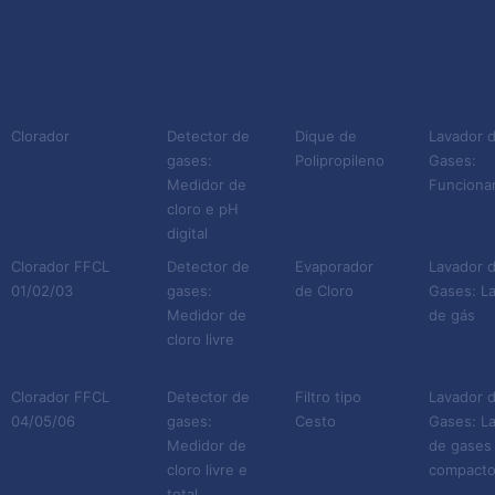
Clorador
Detector de
Dique de
Lavador 
gases:
Polipropileno
Gases:
Medidor de
Funciona
cloro e pH
digital
Clorador FFCL
Detector de
Evaporador
Lavador 
01/02/03
gases:
de Cloro
Gases: L
Medidor de
de gás
cloro livre
Clorador FFCL
Detector de
Filtro tipo
Lavador 
04/05/06
gases:
Cesto
Gases: L
Medidor de
de gases
cloro livre e
compact
total