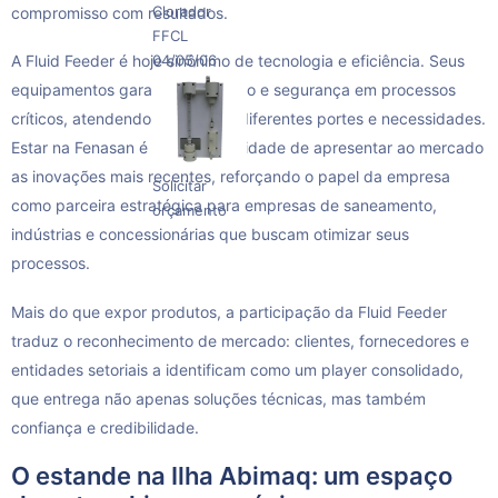
Clorador
compromisso com resultados.
FFCL
04/05/06
A Fluid Feeder é hoje sinônimo de tecnologia e eficiência. Seus
equipamentos garantem precisão e segurança em processos
críticos, atendendo clientes de diferentes portes e necessidades.
Estar na Fenasan é uma oportunidade de apresentar ao mercado
as inovações mais recentes, reforçando o papel da empresa
Solicitar
como parceira estratégica para empresas de saneamento,
orçamento
indústrias e concessionárias que buscam otimizar seus
processos.
Mais do que expor produtos, a participação da Fluid Feeder
traduz o reconhecimento de mercado: clientes, fornecedores e
entidades setoriais a identificam como um player consolidado,
que entrega não apenas soluções técnicas, mas também
confiança e credibilidade.
O estande na Ilha Abimaq: um espaço