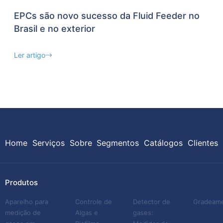
EPCs são novo sucesso da Fluid Feeder no
Brasil e no exterior
Ler artigo
Home
Serviços
Sobre
Segmentos
Catálogos
Clientes
Produtos
Aparelho para
Controle de
Detector de
Gradeam
medição de
Algas e
gases: