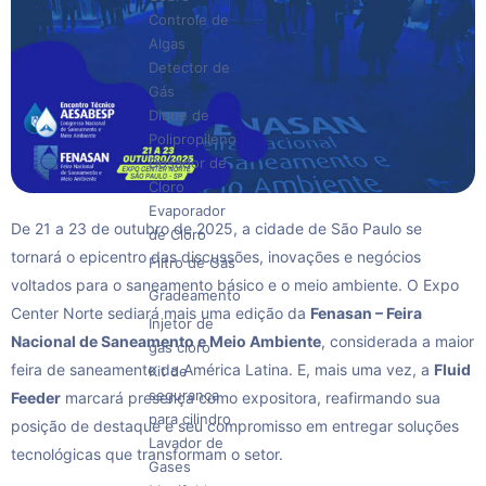
Controle de
Algas
Detector de
Gás
Dique de
Polipropileno
Dosador de
Cloro
Evaporador
De 21 a 23 de outubro de 2025, a cidade de São Paulo se
de Cloro
tornará o epicentro das discussões, inovações e negócios
Filtro de Gás
voltados para o saneamento básico e o meio ambiente. O Expo
Gradeamento
Center Norte sediará mais uma edição da
Fenasan – Feira
Injetor de
Nacional de Saneamento e Meio Ambiente
, considerada a maior
gás cloro
feira de saneamento da América Latina. E, mais uma vez, a
Fluid
Kit de
segurança
Feeder
marcará presença como expositora, reafirmando sua
para cilindro
posição de destaque e seu compromisso em entregar soluções
Lavador de
tecnológicas que transformam o setor.
Gases