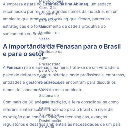
Manifold para
A empresa estará no
Estande da Ilha Abimaq
, um espaço
Cloro Gás
reconhecido por reunir os grandes nomes da indústria, em um
Manômetro
ambiente que promove networking qualificado, parcerias
para Cloro
estratégicas e o fortalecimento da cadeia produtiva do
Gás
Medidor de
saneamento no Brasil.
Vazão
A importância da Fenasan para o Brasil
Monitores de
Qualidade da
e para o setor
Água
Pressostato
A
Fenasan
não é apenas uma feira: trata-se de um verdadeiro
para Cloro
palco de debates e oportunidades, onde profissionais, empresas,
Gás
entidades e gestores públicos se encontram para discutir os
Sentinela de
Cloro
rumos do saneamento e do meio ambiente.
Sistema de
Água de
Com mais de 30 anos de tradição, a feira consolidou-se como
Reuso
referência internacional, trazendo para o Brasil um nível de
Sistema de
exposição que conecta soluções tecnológicas, avanços
Desinfecção
regulatórios e desafios ambientais às necessidades de um país
de Água