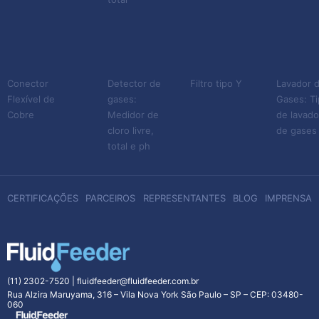
Conector
Detector de
Filtro tipo Y
Lavador 
Flexível de
gases:
Gases: T
Cobre
Medidor de
de lavado
cloro livre,
de gases
total e ph
CERTIFICAÇÕES
PARCEIROS
REPRESENTANTES
BLOG
IMPRENSA
(11) 2302-7520
|
fluidfeeder@fluidfeeder.com.br
Rua Alzira Maruyama, 316 – Vila Nova York São Paulo – SP – CEP: 03480-
060