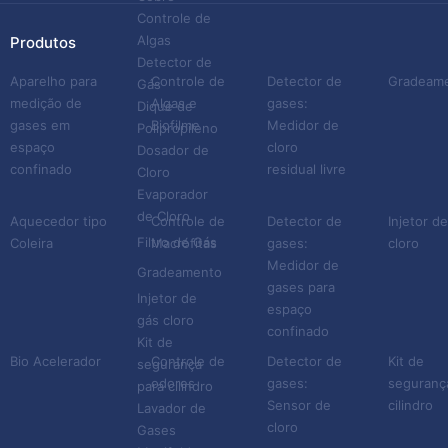
Controle de
Algas
Produtos
Detector de
Aparelho para
Controle de
Detector de
Gradeam
Gás
medição de
Algas e
gases:
Dique de
gases em
Biofilme
Medidor de
Polipropileno
espaço
cloro
Dosador de
confinado
residual livre
Cloro
Evaporador
de Cloro
Aquecedor tipo
Controle de
Detector de
Injetor d
Filtro de Gás
Coleira
Macrófitas
gases:
cloro
Medidor de
Gradeamento
gases para
Injetor de
espaço
gás cloro
confinado
Kit de
Bio Acelerador
Controle de
Detector de
Kit de
segurança
odores
gases:
seguranç
para cilindro
Sensor de
cilindro
Lavador de
cloro
Gases