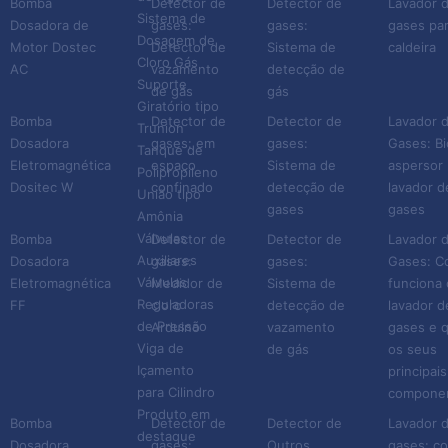
Bomba
Detector de
Detector de
Lavador 
Sistema de
Dosadora de
gases:
gases:
gases pa
Dosagem de
Motor Dostec
Detector de
Sistema de
caldeira
Cloro Gás
AC
vazamento
detecção de
Suporte
de gás
gás
Giratório tipo
Bomba
Detector de
Detector de
Lavador 
Trunion
Dosadora
gases: em
gases:
Gases: Bi
Tanque de
Eletromagnética
espaço
Sistema de
aspersor 
Polipropileno
Dositec W
confinado
detecção de
lavador d
União tipo
gases
gases
Amônia
Válvulas
Bomba
Detector de
Detector de
Lavador 
Auxiliares
Dosadora
gases:
gases:
Gases: 
Válvulas
Eletromagnética
Medidor de
Sistema de
funciona 
Reguladoras
FF
cloro
detecção de
lavador d
de Pressão
Arduino
vazamento
gases e q
Viga de
de gás
os seus
Içamento
principais
para Cilindro
compone
Produto em
Bomba
Detector de
Detector de
Lavador 
destaque
Dosadora
gases:
Outros
gases: c