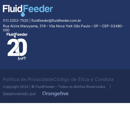
(11) 2302-7520
|
fluidfeeder@fluidfeeder.com.br
Rua Alzira Maruyama, 316 – Vila Nova York São Paulo – SP – CEP: 03480-
060
Política de Privacidade
Código de Ética e Conduta
Copyright 2024 | © FluidFeeder – Todos os direitos Reservados |
Desenvolvido por