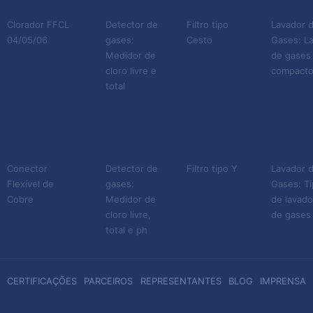
Clorador FFCL
Detector de
Filtro tipo
Lavador 
04/05/06
gases:
Cesto
Gases: L
Medidor de
de gases
cloro livre e
compact
total
Conector
Detector de
Filtro tipo Y
Lavador 
Flexível de
gases:
Gases: T
Cobre
Medidor de
de lavado
cloro livre,
de gases
total e ph
CERTIFICAÇÕES
PARCEIROS
REPRESENTANTES
BLOG
IMPRENSA