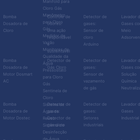
Manifold para
Cloro Gás
Manômetro
Bomba
Controle de
Detector de
Lavador 
para Cloro
Dosadora de
odores:
gases:
Gases c
Gás
Cloro
uma ação
Sensor de
Meio
Medidor de
responsável
cloro
Adsorven
Vazão
e
Arduino
Monitores de
sustentável
Qualidade da
Bomba
Detector de
Detector de
Lavador 
Água
Dosadora de
Gás Cloro
gases:
Gases c
Pressostato
Motor Dosmart
Sensor de
Solução
para Cloro
AC
vazamento
Química
Gás
de gás
Neutraliz
Sentinela de
Cloro
Bomba
Detector de
Detector de
Lavador 
Sistema de
Dosadora de
gases:
gases:
Gases
Água de
Motor Dostec
Detector de
Setores
Industrial
Reuso
gás cloro
industriais
Sistema de
Desinfecção
de Água