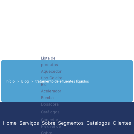
Lista de
produtos
Aquecedor
tipo Coleira
Início
»
Blog
»
tratamento de efluentes líquidos
Bio
Acelerador
Bomba
Dosadora
Catálogos
Conector
Home
Serviços
Sobre
Segmentos
Catálogos
Clientes
Flexível de
Cobre